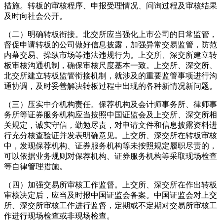
措施。转板的审核程序、申报受理情况、问询过程及审核结果
及时向社会公开。
（二）明确转板衔接。北交所应当强化上市公司的日常监管，
督促申请转板的公司做好信息披露，加强异常交易监管，防范
内幕交易、操纵市场等违法违规行为。上交所、深交所建立转
板审核沟通机制，确保审核尺度基本一致。上交所、深交所、
北交所建立转板监管衔接机制，就涉及的重要监管事项进行沟
通协调，及时妥善解决转板过程中出现的各种新情况新问题。
（三）压实中介机构责任。保荐机构及会计师事务所、律师事
务所等证券服务机构应当按照中国证监会及上交所、深交所相
关规定，诚实守信，勤勉尽责，对申请文件和信息披露资料进
行充分核查验证并发表明确意见。上交所、深交所在转板审核
中，发现保荐机构、证券服务机构等未按照规定履职尽责的，
可以依据业务规则对保荐机构、证券服务机构等采取现场检查
等自律管理措施。
（四）加强交易所审核工作监督。上交所、深交所在作出转板
审核决定后，应当及时报中国证监会备案。中国证监会对上交
所、深交所审核工作进行监督，定期或不定期对交易所审核工
作进行现场检查或非现场检查。