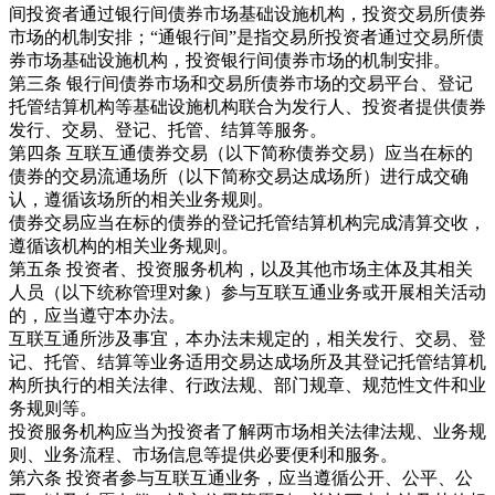
间投资者通过银行间债券市场基础设施机构，投资交易所债券
市场的机制安排；“通银行间”是指交易所投资者通过交易所债
券市场基础设施机构，投资银行间债券市场的机制安排。
第三条 银行间债券市场和交易所债券市场的交易平台、登记
托管结算机构等基础设施机构联合为发行人、投资者提供债券
发行、交易、登记、托管、结算等服务。
第四条 互联互通债券交易（以下简称债券交易）应当在标的
债券的交易流通场所（以下简称交易达成场所）进行成交确
认，遵循该场所的相关业务规则。
债券交易应当在标的债券的登记托管结算机构完成清算交收，
遵循该机构的相关业务规则。
第五条 投资者、投资服务机构，以及其他市场主体及其相关
人员（以下统称管理对象）参与互联互通业务或开展相关活动
的，应当遵守本办法。
互联互通所涉及事宜，本办法未规定的，相关发行、交易、登
记、托管、结算等业务适用交易达成场所及其登记托管结算机
构所执行的相关法律、行政法规、部门规章、规范性文件和业
务规则等。
投资服务机构应当为投资者了解两市场相关法律法规、业务规
则、业务流程、市场信息等提供必要便利和服务。
第六条 投资者参与互联互通业务，应当遵循公开、公平、公