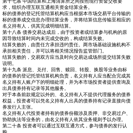
第十七条 中国结算和上海清算所之间按照现行资金交收要
求，组织办理互联互通相关资金结算业务。
标的债券的登记托管结算机构应当根据本市场交易平台传输的
标的债券成交信息办理结算业务，并将结算信息传输至相应的
名义持有人，供其完成明细结算。
第十八条 债券交易达成后，由于投资者或结算参与机构的原
因导致结算时间内未完成交收的，构成结算失败。
结算失败的，由责任方承担违约责任。两市场基础设施机构不
承担相关责任，并可以将相关情况报告监管部门。
结算失败的，交易双方应当及时向交易达成场所提交结算失败
说明。
第十九条 派息、兑付、回售、赎回、转股、换股等业务由标
的债券的登记托管结算机构负责，名义持有人应当配合完成其
名义持有人账户下的明细处理，并为本市场投资者提供查询及
出具债券持有记录等其他服务。
对于本条前款规定以外的、名义持有人不提供代理服务的债券
权益，投资者可以凭名义持有人出具的债券持有记录直接向债
券发行人主张。
名义持有人代投资者持有的债券份额涉及质押、非交易过户、
协助执法等业务的，由名义持有人依其业务规则予以办理。
第二十条 投资者可以通过互联互通方式，参与债券的发行认
购。