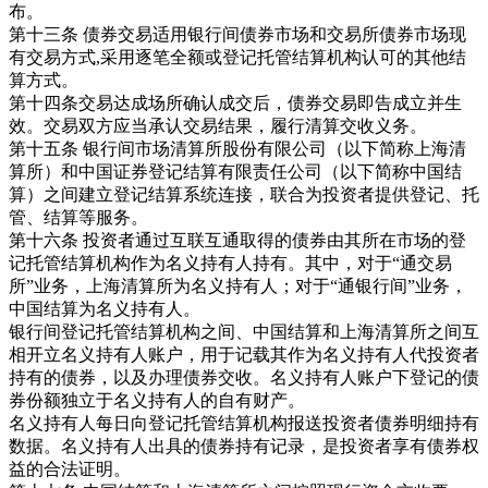
布。
第十三条 债券交易适用银行间债券市场和交易所债券市场现
有交易方式,采用逐笔全额或登记托管结算机构认可的其他结
算方式。
第十四条交易达成场所确认成交后，债券交易即告成立并生
效。交易双方应当承认交易结果，履行清算交收义务。
第十五条 银行间市场清算所股份有限公司（以下简称上海清
算所）和中国证券登记结算有限责任公司（以下简称中国结
算）之间建立登记结算系统连接，联合为投资者提供登记、托
管、结算等服务。
第十六条 投资者通过互联互通取得的债券由其所在市场的登
记托管结算机构作为名义持有人持有。其中，对于“通交易
所”业务，上海清算所为名义持有人；对于“通银行间”业务，
中国结算为名义持有人。
银行间登记托管结算机构之间、中国结算和上海清算所之间互
相开立名义持有人账户，用于记载其作为名义持有人代投资者
持有的债券，以及办理债券交收。名义持有人账户下登记的债
券份额独立于名义持有人的自有财产。
名义持有人每日向登记托管结算机构报送投资者债券明细持有
数据。名义持有人出具的债券持有记录，是投资者享有债券权
益的合法证明。