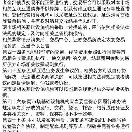
者全部债券交易不能正常进行的，交易平台可以采取对本市场
相关互联互通债券予以停牌，以及暂停互联互通服务等处置措
施。登记托管结算机构可以采取延迟发送数据、延迟清算交收
等紧急措施，并有权对清算交收结果予以纠正。
两市场相关基础设施机构采取上述措施的，应当依照相关法律
法规的规定，及时向相关监管机构报告。
相关异常情形消失后，交易中心、证券交易所决定恢复交易、
服务的，应当予以公告。
第四十四条 “通银行间”的交易、结算费用参照银行间债券市
场相关收费规则执行，“通交易所”的交易、结算费用参照交易
所债券市场相关收费规则执行。
第四十五条 互联互通业务发生争议的，相关各方可以自行协
商解决。无法通过协商解决的，可以按照相关法律规定或者协
议约定提请调解、仲裁或者诉讼。
两市场相关基础设施机构可以按照相关规定提供必要的业务数
据。
第四十六条 两市场基础设施机构应当妥善保存因履行本办法
规定职责所形成的发行、交易、登记、托管、结算原始凭证及
各类相关文件、资料，保存期限不少于20年。
第四十七条 本办法发布实施后，两市场基础设施机构应当通
过签署合作协议、制定配套规则等形式，明确并完善业务运行