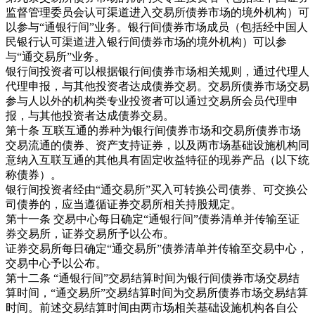
监督管理委员会认可渠道进入交易所债券市场的境外机构）可
以参与“通银行间”业务。银行间债券市场成员（包括经中国人
民银行认可渠道进入银行间债券市场的境外机构）可以参
与“通交易所”业务。
银行间投资者可以根据银行间债券市场相关规则，通过代理人
代理申报，与其他投资者达成债券交易。交易所债券市场交易
参与人以外的机构类专业投资者可以通过交易所会员代理申
报，与其他投资者达成债券交易。
第十条 互联互通的券种为银行间债券市场和交易所债券市场
交易流通的债券、资产支持证券，以及两市场基础设施机构同
意纳入互联互通的其他具有固定收益特征的现券产品（以下统
称债券）。
银行间投资者经由“通交易所”买入可转换公司债券、可交换公
司债券的，应当遵循证券交易所相关持股规定。
第十一条 交易中心每日确定“通银行间”债券清单并传输至证
券交易所，证券交易所予以公布。
证券交易所每日确定“通交易所”债券清单并传输至交易中心，
交易中心予以公布。
第十二条 “通银行间”交易结算时间为银行间债券市场交易结
算时间，“通交易所”交易结算时间为交易所债券市场交易结算
时间。前述交易结算时间由两市场相关基础设施机构各自公